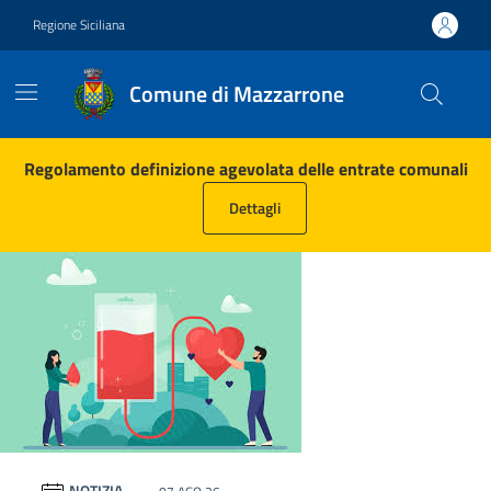
Vai ai contenuti
Vai al footer
Regione Siciliana
Comune di Mazzarrone
Comune di Mazzarrone
Contenuti in evidenza
Regolamento definizione agevolata delle entrate comunali
Dettagli
Novità in evidenza
NOTIZIA