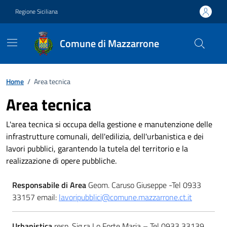
Vai ai contenuti
Vai al footer
Regione Siciliana
Comune di Mazzarrone
Home
/
Area tecnica
Area tecnica
L'area tecnica si occupa della gestione e manutenzione delle
infrastrutture comunali, dell'edilizia, dell'urbanistica e dei
lavori pubblici, garantendo la tutela del territorio e la
realizzazione di opere pubbliche.
Responsabile di Area
Geom. Caruso Giuseppe -Tel 0933
33157 email:
lavoripubblici@comune.mazzarrone.ct.it
Urbanistica
resp. Sig.ra Lo Forte Maria – Tel 0933 33139