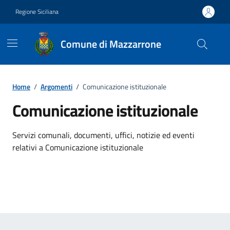
Vai ai contenuti
Vai al footer
Regione Siciliana
Comune di Mazzarrone
Home
/
Argomenti
/
Comunicazione istituzionale
Comunicazione istituzionale
Dettagli dell'argomento
Servizi comunali, documenti, uffici, notizie ed eventi
relativi a Comunicazione istituzionale