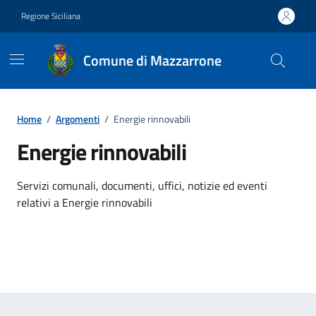
Vai ai contenuti
Vai al footer
Regione Siciliana
Comune di Mazzarrone
Home
/
Argomenti
/
Energie rinnovabili
Energie rinnovabili
Dettagli dell'argomento
Servizi comunali, documenti, uffici, notizie ed eventi
relativi a Energie rinnovabili