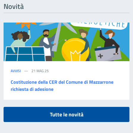
Novità
AVVISI
21 MAG 25
Costituzione della CER del Comune di Mazzarrone
richiesta di adesione
Tutte le novità