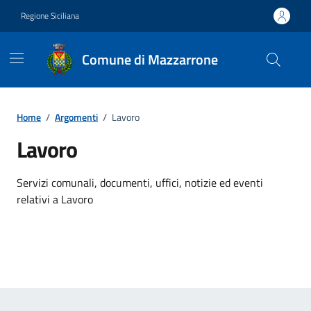
Vai ai contenuti
Vai al footer
Regione Siciliana
Comune di Mazzarrone
Home
/
Argomenti
/
Lavoro
Lavoro
Dettagli dell'argomento
Servizi comunali, documenti, uffici, notizie ed eventi
relativi a Lavoro