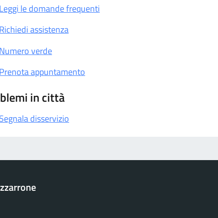
Leggi le domande frequenti
Richiedi assistenza
Numero verde
Prenota appuntamento
blemi in città
Segnala disservizio
zzarrone