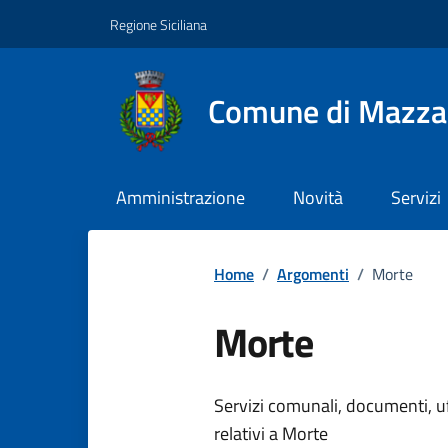
Vai ai contenuti
Vai al footer
Regione Siciliana
Comune di Mazza
Amministrazione
Novità
Servizi
Home
/
Argomenti
/
Morte
Morte
Dettagli dell
Servizi comunali, documenti, uff
relativi a Morte