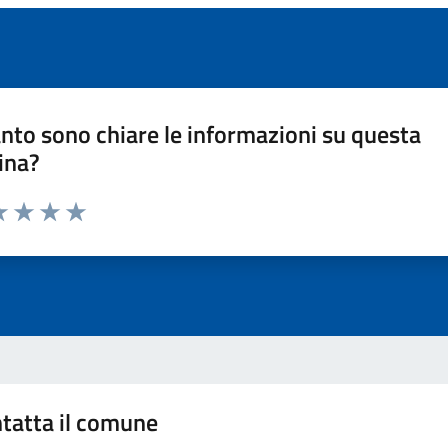
nto sono chiare le informazioni su questa
ina?
a 1 stelle su 5
luta 2 stelle su 5
Valuta 3 stelle su 5
Valuta 4 stelle su 5
Valuta 5 stelle su 5
tatta il comune