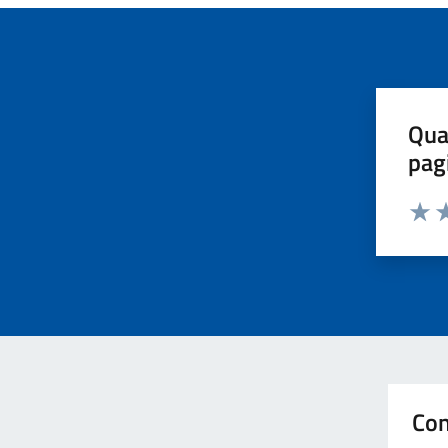
Qua
pag
Valut
Va
Con