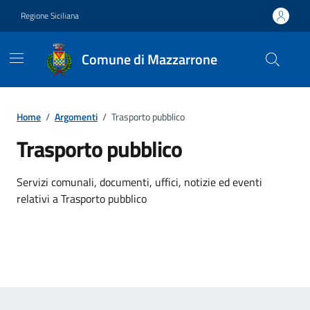
Vai ai contenuti
Vai al footer
Regione Siciliana
Comune di Mazzarrone
Home
/
Argomenti
/
Trasporto pubblico
Trasporto pubblico
Dettagli dell'argomento
Servizi comunali, documenti, uffici, notizie ed eventi
relativi a Trasporto pubblico