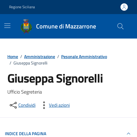
Vai ai contenuti
Vai al footer
Regione Siciliana
Comune di Mazzarrone
Home
/
Amministrazione
/
Pesonale Amministrativo
/
Giuseppa Signorelli
Giuseppa Signorelli
Ufficio Segreteria
Condividi
Vedi azioni
INDICE DELLA PAGINA