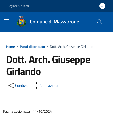
Vai ai contenuti
Vai al footer
Regione Siciliana
Comune di Mazzarrone
Home
/
Punti di contatto
/
Dott. Arch. Giuseppe Girlando
Dott. Arch. Giuseppe
Girlando
Condividi
Vedi azioni
-
Pagina aggiornata il 11/10/2024