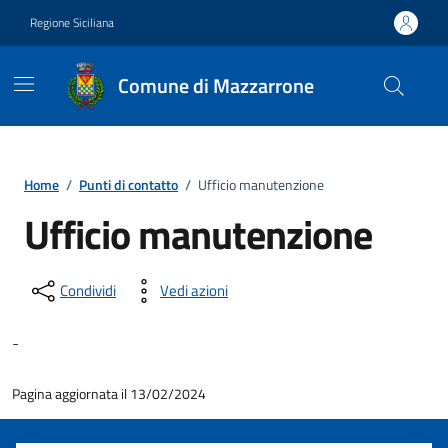
Vai ai contenuti
Vai al footer
Regione Siciliana
Comune di Mazzarrone
Home
/
Punti di contatto
/
Ufficio manutenzione
Ufficio manutenzione
Condividi
Vedi azioni
-
Pagina aggiornata il 13/02/2024