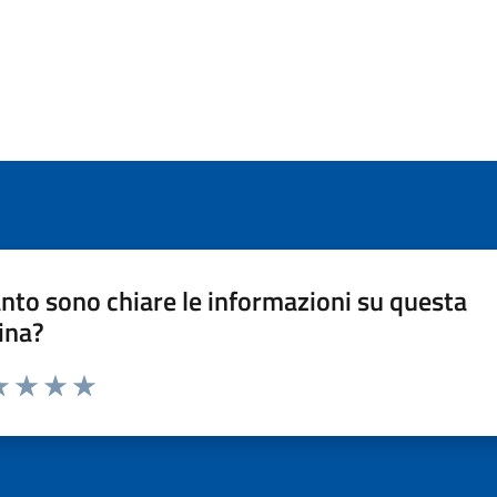
nto sono chiare le informazioni su questa
ina?
a 1 stelle su 5
luta 2 stelle su 5
Valuta 3 stelle su 5
Valuta 4 stelle su 5
Valuta 5 stelle su 5