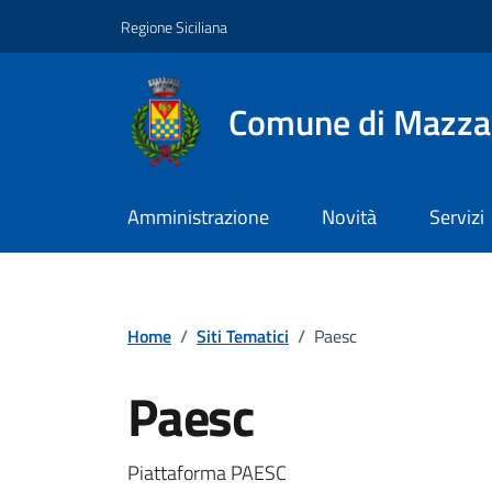
Vai ai contenuti
Vai al footer
Regione Siciliana
Comune di Mazza
Amministrazione
Novità
Servizi
Home
/
Siti Tematici
/
Paesc
Paesc
Piattaforma PAESC