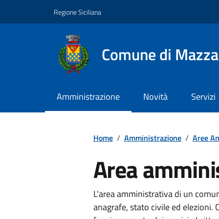
Vai ai contenuti
Vai al footer
Regione Siciliana
Comune di Mazza
Amministrazione
Novità
Servizi
Home
/
Amministrazione
/
Aree Am
Area amminis
L'area amministrativa di un comune
anagrafe, stato civile ed elezioni. C