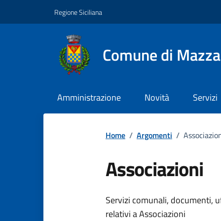
Vai ai contenuti
Vai al footer
Regione Siciliana
Comune di Mazza
Amministrazione
Novità
Servizi
Home
/
Argomenti
/
Associazio
Associazioni
Dettagli dell
Servizi comunali, documenti, uff
relativi a Associazioni