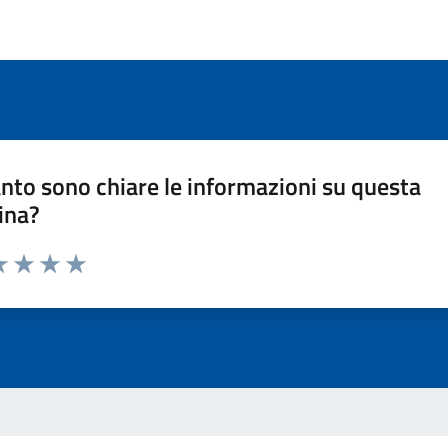
nto sono chiare le informazioni su questa
ina?
a 1 stelle su 5
luta 2 stelle su 5
Valuta 3 stelle su 5
Valuta 4 stelle su 5
Valuta 5 stelle su 5