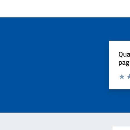
Qua
pag
Valut
Va