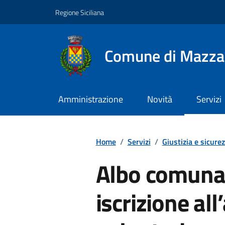
Vai ai contenuti
Vai al footer
Regione Siciliana
Comune di Mazza
Amministrazione
Novità
Servizi
Home
/
Servizi
/
Giustizia e sicure
Albo comunal
iscrizione al