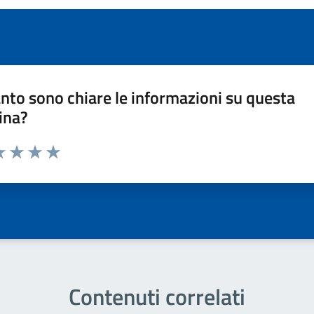
nto sono chiare le informazioni su questa
ina?
a 1 stelle su 5
luta 2 stelle su 5
Valuta 3 stelle su 5
Valuta 4 stelle su 5
Valuta 5 stelle su 5
Contenuti correlati