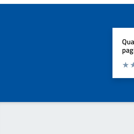
Qua
pag
Valut
Va